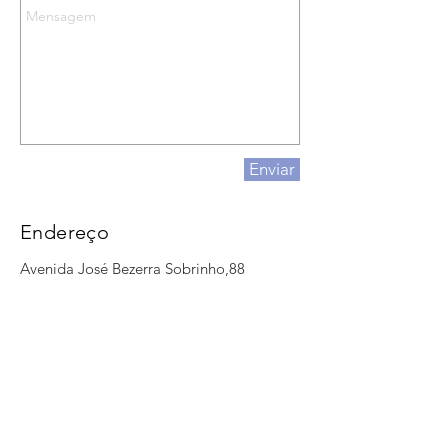
Enviar
Endereço
Avenida José Bezerra Sobrinho,88
Maurí
cio de Nassau
Caruaru-PE
Ligação e Whatsapp
(81) 3041-8495
(81) 9 9199-8948
Clique aqui e